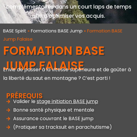
complémentaires dans un court laps de temps
afin d’optimiser vos acquis.
BASE Spirit
»
Formations BASE Jump
»
Formation BASE
Jump Falaise
FORMATION BASE
JUMP FALAISE
Envie de passer à la vitesse supérieure et de goûter à
la liberté du saut en montagne ? C’est parti !
PRÉREQUIS
Valider le
stage initiation BASE jump
Bonne santé physique et mentale
Assurance couvrant le BASE jump
(Pratiquer sa tracksuit en parachutisme)