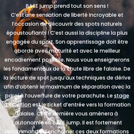
BASE jump prend tout son sens !
C’est une sensation de liberté incroyable et
l’occasion de découvrir des spots naturels
époustouflants ! C’est aussi la discipline la plus
engagée du sport. Son apprentissage doit être
abordé avec maturité et avec le meilleur
encadrement possible. Nous vous enseignerons
les fondamentaux de la chute libre de falaise. De
la lecture de spot jusqu’aux techniques de dérive
afin d’obtenir le maximum de séparation avec la
paroi à l’ouverture de votre parachute. Le
stage
d’initiation
est le ticket d’entrée vers la formation
falaise. Cette dernière vous amènera à
l’autonomie en BASE jump. Il est fortement
recommandé d’enchaîner ces deux formations