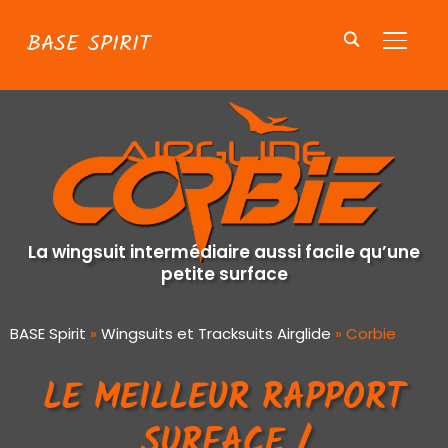
BASE SPIRIT
BASCU
La wingsuit intermédiaire aussi facile qu’une
petite surface
BASE Spirit
»
Wingsuits et Tracksuits Airglide
»
Corbie
LE MEILLEUR RAPPORT
SURFACE /