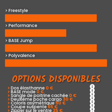
> Freestyle
> Performance
> BASE Jump
> Polyvalence
OPTIONS DISPONIBLES
>
Dos élasthanne
0 €
>
BASE mode
0 €
>
Sangle de poitrine cachée
0 €
>
Deuxième poche cargo
30 €
>
Coloris asymétrique
50 €
>
Coupe suspente
65 €
>
Zipper sur le ventre
35 €