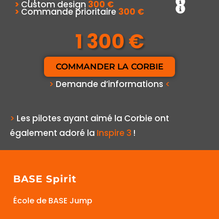
>
Custom design
300 €
>
Commande prioritaire
300 €
1 300 €
COMMANDER LA CORBIE
>
Demande d’informations
<
>
Les pilotes ayant aimé la Corbie ont
également adoré la
Inspire 3
!
BASE Spirit
École de BASE Jump